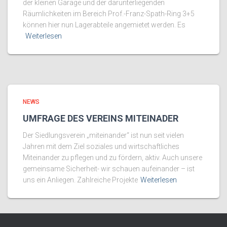
der kleinen Garage und der darunterliegenden
Räumlichkeiten im Bereich Prof.-Franz-Spath-Ring 3+5
können hier nun Lagerabteile angemietet werden. Es
Weiterlesen
NEWS
UMFRAGE DES VEREINS MITEINADER
Der Siedlungsverein „miteinander“ ist nun seit vielen
Jahren mit dem Ziel soziales und wirtschaftliches
Miteinander zu pflegen und zu fördern, aktiv. Auch unsere
gemeinsame Sicherheit- wir schauen aufeinander – ist
uns ein Anliegen. Zahlreiche Projekte
Weiterlesen